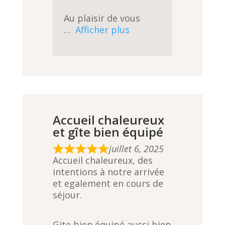
Au plaisir de vous
Afficher plus
Accueil chaleureux
et gîte bien équipé
juillet 6, 2025
R
Accueil chaleureux, des
a
intentions à notre arrivée
t
et egalement en cours de
e
séjour.
d
5
,
Gite bien équipé aussi bien