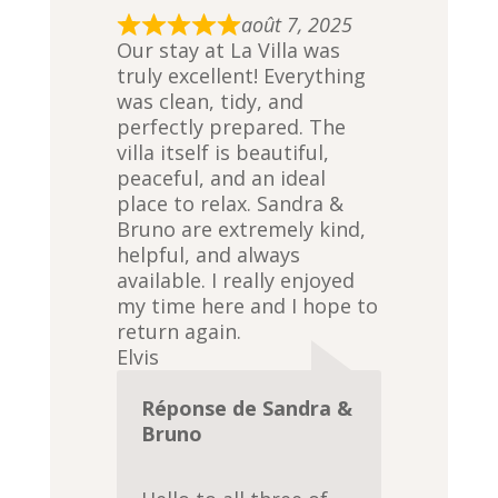
août 7, 2025
R
Our stay at La Villa was
a
truly excellent! Everything
t
was clean, tidy, and
e
perfectly prepared. The
d
villa itself is beautiful,
5
peaceful, and an ideal
,
place to relax. Sandra &
0
Bruno are extremely kind,
o
helpful, and always
u
available. I really enjoyed
t
my time here and I hope to
o
return again.
f
Elvis
5
Réponse de Sandra &
Bruno