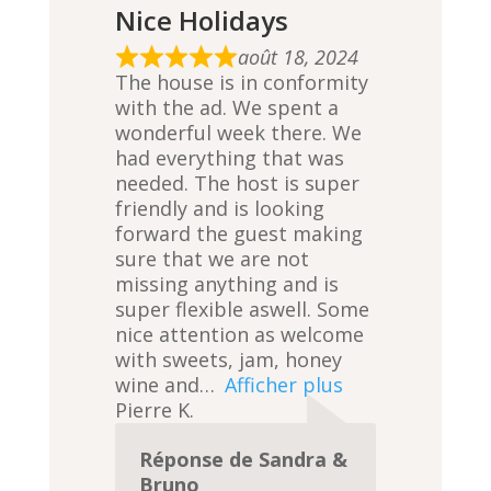
Nice Holidays
août 18, 2024
R
The house is in conformity
a
with the ad. We spent a
t
wonderful week there. We
e
had everything that was
d
needed. The host is super
5
friendly and is looking
,
forward the guest making
0
sure that we are not
o
missing anything and is
u
super flexible aswell. Some
t
nice attention as welcome
o
with sweets, jam, honey
f
wine and
Afficher plus
5
Pierre K.
Réponse de Sandra &
Bruno