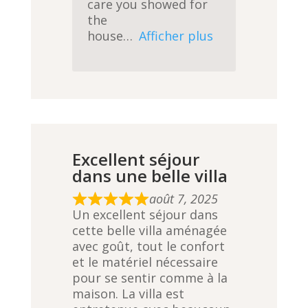
care you showed for
the
house
Afficher plus
Excellent séjour
dans une belle villa
août 7, 2025
R
Un excellent séjour dans
a
cette belle villa aménagée
t
avec goût, tout le confort
e
et le matériel nécessaire
d
pour se sentir comme à la
5
maison. La villa est
,