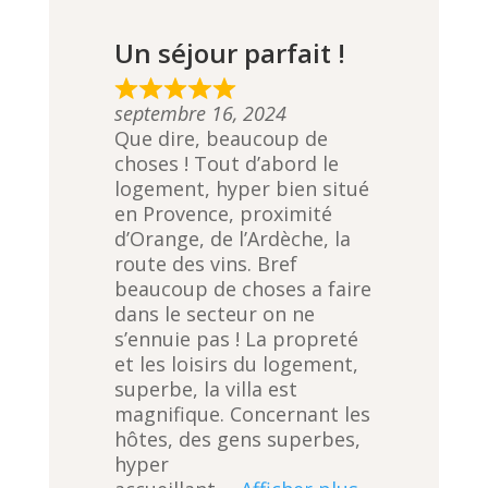
Un séjour parfait !
R
septembre 16, 2024
a
Que dire, beaucoup de
t
choses ! Tout d’abord le
e
logement, hyper bien situé
d
en Provence, proximité
5
d’Orange, de l’Ardèche, la
,
route des vins. Bref
0
beaucoup de choses a faire
o
dans le secteur on ne
u
s’ennuie pas ! La propreté
t
et les loisirs du logement,
o
superbe, la villa est
f
magnifique. Concernant les
5
hôtes, des gens superbes,
hyper