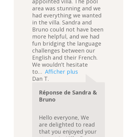
appointed villa. The pool
5
area was stunning and we
,
had everything we wanted
0
in the villa. Sandra and
o
Bruno could not have been
u
more helpful, and we had
t
fun bridging the language
o
challenges between our
f
English and their French.
5
We wouldn’t hesitate
to
Afficher plus
Dan T.
Réponse de Sandra &
Bruno
Hello everyone, We
are delighted to read
that you enjoyed your