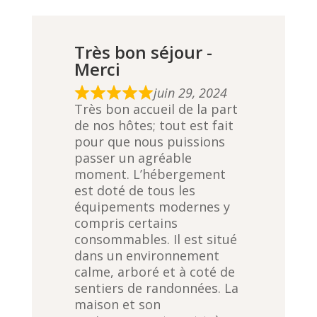
Très bon séjour -
Merci
juin 29, 2024
R
Très bon accueil de la part
a
de nos hôtes; tout est fait
t
pour que nous puissions
e
passer un agréable
d
moment. L’hébergement
5
est doté de tous les
,
équipements modernes y
0
compris certains
o
consommables. Il est situé
u
dans un environnement
t
calme, arboré et à coté de
o
sentiers de randonnées. La
f
maison et son
5