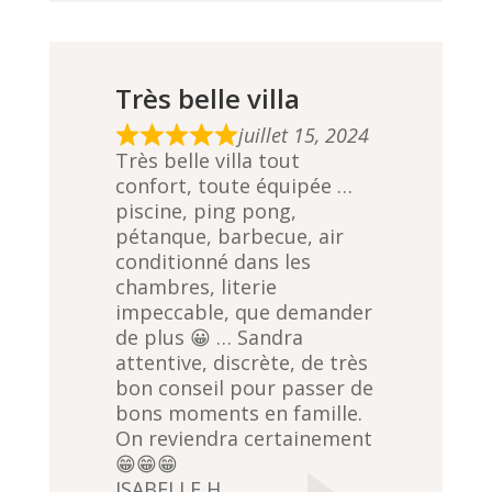
Très belle villa
juillet 15, 2024
R
Très belle villa tout
a
confort, toute équipée …
t
piscine, ping pong,
e
pétanque, barbecue, air
d
conditionné dans les
5
chambres, literie
,
impeccable, que demander
0
de plus 😀 … Sandra
o
attentive, discrète, de très
u
bon conseil pour passer de
t
bons moments en famille.
o
On reviendra certainement
f
😁😁😁
5
ISABELLE H.