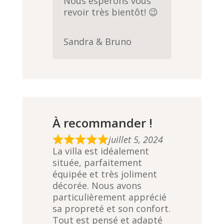
Nous espérons vous
revoir très bientôt! 😉
Sandra & Bruno
À recommander !
juillet 5, 2024
R
La villa est idéalement
a
située, parfaitement
t
équipée et très joliment
e
décorée. Nous avons
d
particulièrement apprécié
5
sa propreté et son confort.
,
Tout est pensé et adapté