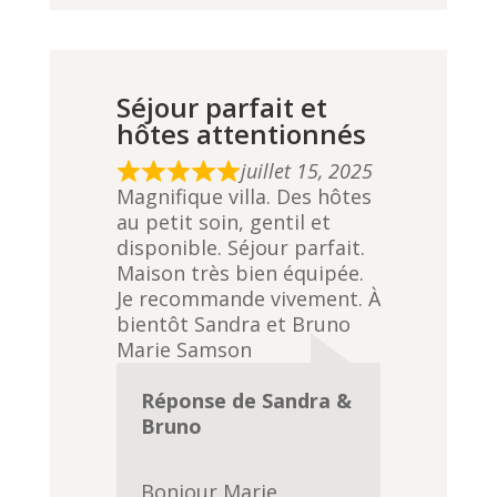
Séjour parfait et
hôtes attentionnés
juillet 15, 2025
R
Magnifique villa. Des hôtes
a
au petit soin, gentil et
t
disponible. Séjour parfait.
e
Maison très bien équipée.
d
Je recommande vivement. À
5
bientôt Sandra et Bruno
,
Marie Samson
0
o
Réponse de Sandra &
u
Bruno
t
o
f
Bonjour Marie,