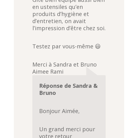
0
en ustensiles qu’en
o
produits d’hygiène et
u
d’entretien, on avait
t
l’impression d’être chez soi.
o
f
Testez par vous-même 😃
5
Merci à Sandra et Bruno
Aimee Rami
Réponse de Sandra &
Bruno
Bonjour Aimée,
Un grand merci pour
votre retour