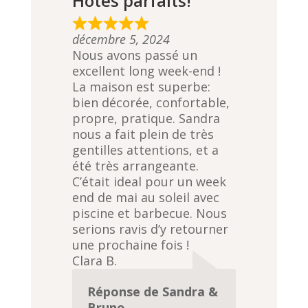
Hôtes parfaits!
R
décembre 5, 2024
a
Nous avons passé un
t
excellent long week-end !
e
La maison est superbe:
d
bien décorée, confortable,
5
propre, pratique. Sandra
,
nous a fait plein de très
0
gentilles attentions, et a
o
été très arrangeante.
u
C’était ideal pour un week
t
end de mai au soleil avec
o
piscine et barbecue. Nous
f
serions ravis d’y retourner
5
une prochaine fois !
Clara B.
Réponse de Sandra &
Bruno