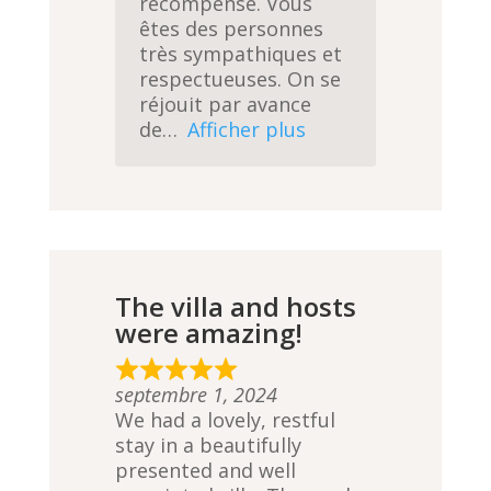
récompense. Vous
êtes des personnes
très sympathiques et
respectueuses. On se
réjouit par avance
de
Afficher plus
The villa and hosts
were amazing!
R
septembre 1, 2024
a
We had a lovely, restful
t
stay in a beautifully
e
presented and well
d