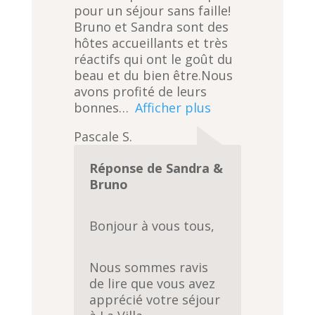
0
pour un séjour sans faille!
o
Bruno et Sandra sont des
u
hôtes accueillants et très
t
réactifs qui ont le goût du
o
beau et du bien être.Nous
f
avons profité de leurs
5
bonnes
Afficher plus
Pascale S.
Réponse de Sandra &
Bruno
Bonjour à vous tous,
Nous sommes ravis
de lire que vous avez
apprécié votre séjour