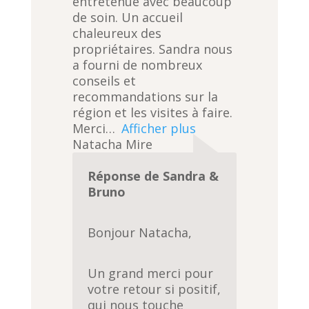
entretenue avec beaucoup
0
de soin. Un accueil
o
chaleureux des
u
propriétaires. Sandra nous
t
a fourni de nombreux
o
conseils et
f
recommandations sur la
5
région et les visites à faire.
Merci
Afficher plus
Natacha Mire
Réponse de Sandra &
Bruno
Bonjour Natacha,
Un grand merci pour
votre retour si positif,
qui nous touche