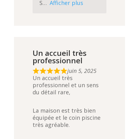
S
Afficher plus
Un accueil très
professionnel
juin 5, 2025
R
Un accueil très
a
professionnel et un sens
t
du détail rare,
e
d
5
La maison est très bien
,
équipée et le coin piscine
0
très agréable.
o
u